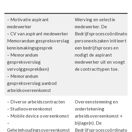
– Motivatie aspirant
Werving en selectie
medewerker
medewerker. De
– CV van aspirant medewerker
Bedrijfsprocescoördinator
Memorandum gespreksverslag
personeelszaken initieert
kennismakingsgesprek
een bedrijfsproces en
– Memorandum
nodigt de aspirant
gespreksverslag
medewerker uit en voegt
vervolggesprek(ken)
de contracttypen toe.
– Memorandum
gespreksverslag aanbod
arbeidsovereenkomst
– Diverse arbeidscontracten
Overeenstemming en
– Studieovereenkomst
ondertekening
– Mobile device overeenkomst
arbeidsovereenkomst +
–
bijlage(n). De
Geheimhoudingsovereenkomst
Bedrijfsprocescoördinator