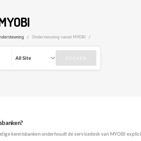
 MYOBI
ndersteuning
/
Ondersteuning vanuit MYOBI
/
isbanken?
atige kennisbanken onderhoudt de servicedesk van MYOBI expliciete