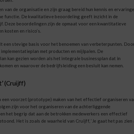
orden.
van de organisatie en zijn graag bereid hun kennis en ervaringe
he functie. De kwalitatieve beoordeling geeft inzicht in de
rijf. Deze beoordelingen zijn de opmaat voor een kwantitatieve
n kosten en risico’s.
dt een stevige basis voor het benoemen van verbeterpunten. Doo
n implementatieplan met producten en mijlpalen. De
 kan gezien worden als het integrale businessplan dat in
omen en waarover de bedrijfsleiding een besluit kan nemen.
’ (Cruijff)
 een voorzet (prototype) maken van het effectief organiseren va
olgen zijn voor het organiseren van de achterliggende
g en het begrip dat aan de betrokken medewerkers een effectief
oond. Het is zoals de waarheid van Cruijff, ‘Je gaat het pas zien 