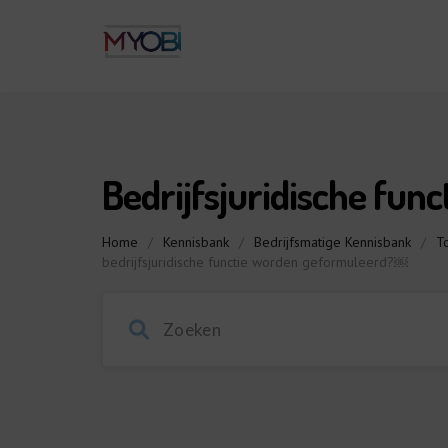
Bedrijfsjuridische func
Home
/
Kennisbank
/
Bedrijfsmatige Kennisbank
/
T
bedrijfsjuridische functie worden geformuleerd?￼