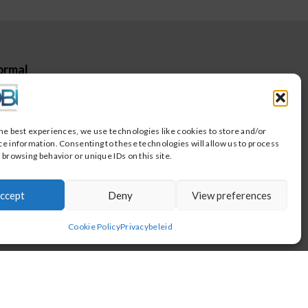
ormal
e Spelregels
he best experiences, we use technologies like cookies to store and/or
e Werkwijze
e information. Consenting to these technologies will allow us to process
 browsing behavior or unique IDs on this site.
ccept
Deny
View preferences
Cookie Policy
Privacybeleid