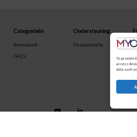
Categorieën
Ondersteuning
F
Kennisbank
Documentatie
D
FAQ's
To provide t
D
access devic
data such as
A
All rights reserved ©2024 MYOBI B.V.