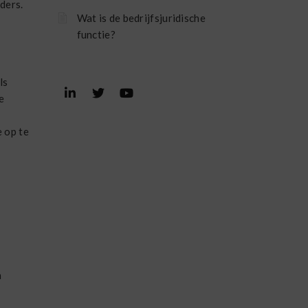
ders.
Wat is de bedrijfsjuridische
functie?
ls
e
e op te
n