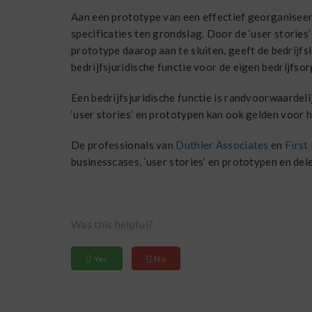
Aan een prototype van een effectief georganiseerde
specificaties ten grondslag. Door de ‘user stories’
prototype daarop aan te sluiten, geeft de bedrijfs
bedrijfsjuridische functie voor de eigen bedrijfso
Een bedrijfsjuridische functie is randvoorwaardeli
‘user stories’ en prototypen kan ook gelden voor h
De professionals van
Duthler Associates
en
First
businesscases, ‘user stories’ en prototypen en del
Was this helpful?
Yes
No