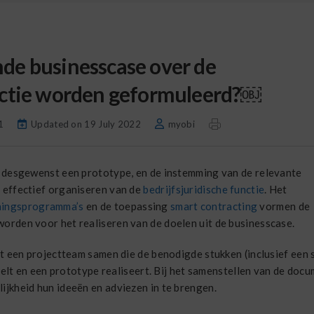
nde businesscase over de
unctie worden geformuleerd?￼
1
Updated on 19 July 2022
myobi
, desgewenst een prototype, en de instemming van de relevante
 effectief organiseren van de
bedrijfsjuridische functie
. Het
ningsprogramma’s
en de toepassing
smart contracting
vormen de
orden voor het realiseren van de doelen uit de businesscase.
lt een projectteam samen die de benodigde stukken (inclusief een 
stelt en een prototype realiseert. Bij het samenstellen van de doc
jkheid hun ideeën en adviezen in te brengen.