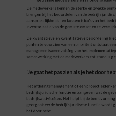
getrainde medewerkers en IT ondersteund w
De medewerkers kennen de sterke en zwakke punten 
brengen bij het beoordelen van de bedrijfsjuridisc
aansprakelijkheids- en kostenrisico’s van het bed
inventarisatie van de gemiste omzet en te vermijde
De kwalitatieve en kwantitatieve beoordeling bie
punten te voorzien van een prioriteit ontstaat ee
managementsamenvatting van het implementatieplan
samenwerking met de medewerkers tot stand is gek
‘Je gaat het pas zien als je het door hebt
Het afdelingsmanagement of een projectleider kan
bedrijfsjuridische functie en aangeven wat de gev
bedrijfsactiviteiten. Het helpt bij de beeldvormin
georganiseerde bedrijfsjuridische functie wordt get
het door hebt’.