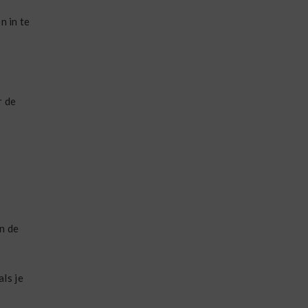
n in te
r de
n de
als je