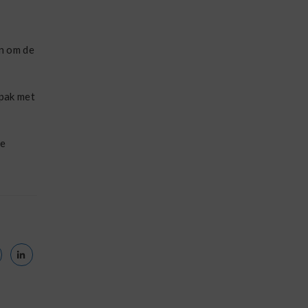
jn om de
npak met
de